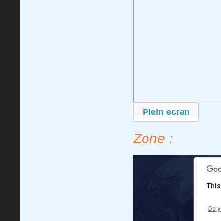
For development purposes only
For develop
Plein ecran
Zone :
This
Do y