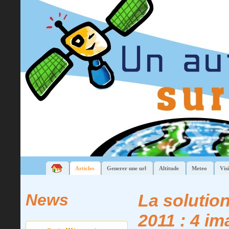
Articles
Generer une url
Altitude
Meteo
Visi
News
La solutio
2011 : 4 i