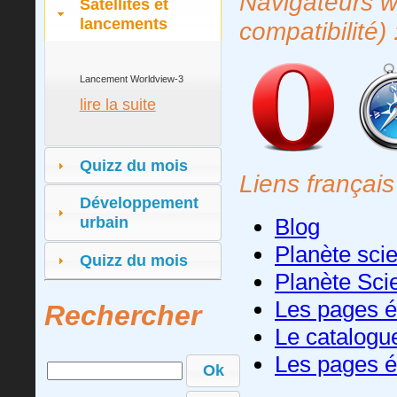
Navigateurs w
Satellites et
lancements
compatibilité) 
Lancement Worldview-3
lire la suite
Quizz du mois
Liens français
Développement
Blog
urbain
Planète sci
Quizz du mois
Planète Sci
Les pages 
Rechercher
Le catalogu
Les pages é