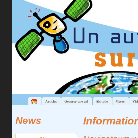
Articles
Generer une url
Altitude
Meteo
Visi
News
Informatio